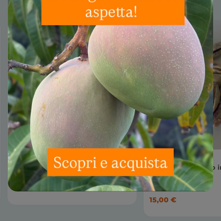
Granella di pistacchio 100g
Pistacchio siciliano 
500g
6,00
€
15,00
€